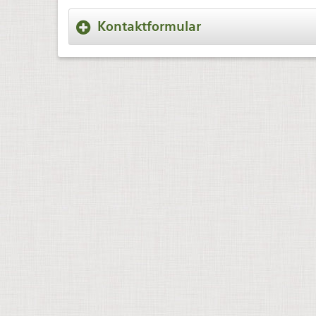
Kontaktformular
Eine E-Mail senden. Alle mit * mar
Name
*
E-Mail
*
Betreff
*
Nachricht
*